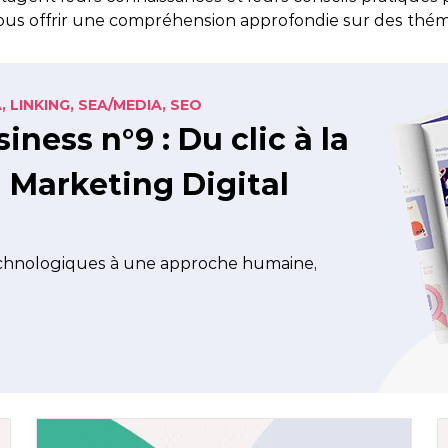
us offrir une compréhension approfondie sur des thém
atégie Content Marketing
 outils
Nantes
Content Ma
bal Search
Rennes
,
LINKING,
SEA/MEDIA,
SEO
, Innovation et IA
ness n°9 : Du clic à la
n Marketing Digital
technologiques à une approche humaine,