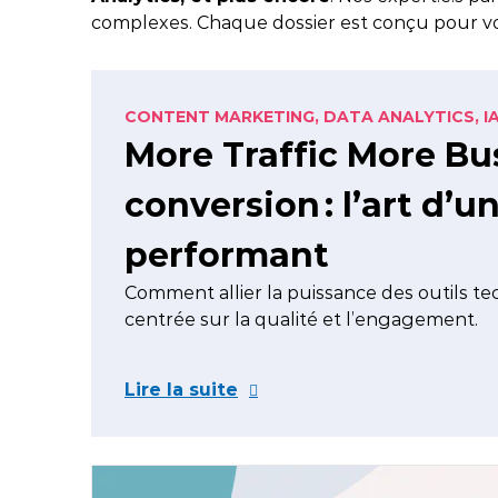
vos projets.
Nos évènements
complexes. Chaque dossier est conçu pour vo
Nos clients
Str
Nos
Toutes nos certifications
Business Cases
Glo
CONTENT MARKETING,
DATA ANALYTICS,
IA
Témoignages clients
R&D
More Traffic More Busi
Workshops clients
conversion : l’art d’u
performant
Comment allier la puissance des outils 
centrée sur la qualité et l’engagement.
Lire la suite