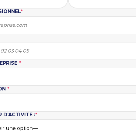
SIONNEL
*
REPRISE
*
ION
*
D’ACTIVITÉ :
*
sir une option—