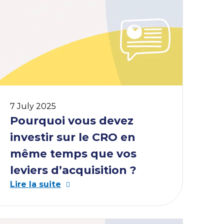
couvrez comment CyberCité accompagne
 Menuires dans une stratégie digitale
itieuse pour booster sa visibilité, été comme
er.
7 July 2025
Pourquoi vous devez
investir sur le CRO en
même temps que vos
leviers d’acquisition ?
Lire la suite