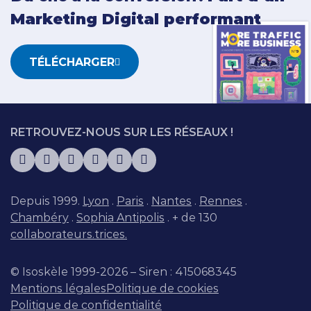
Marketing Digital performant
TÉLÉCHARGER
RETROUVEZ-NOUS SUR LES RÉSEAUX !
Depuis 1999.
Lyon
.
Paris
.
Nantes
.
Rennes
.
Chambéry
.
Sophia Antipolis
. + de 130
collaborateurs.trices.
© Isoskèle 1999-2026 – Siren : 415068345
Mentions légales
Politique de cookies
Politique de confidentialité