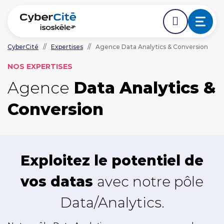
CyberCité
//
Expertises
//
Agence Data Analytics & Conversion
ÉDER DIRECTEMENT AVANT LE DÉBUT DE LA NAVIGA
ACCÉDER DIRECTEMENT AU CONTENU PRINCIPAL
NOS EXPERTISES
Nos expertises
Agence
Data Analytics &
L'agence
Conversion
Ressources
Nos clients
Exploitez le potentiel de
vos datas
avec notre pôle
NOUS CONTACTER
Data/Analytics​.