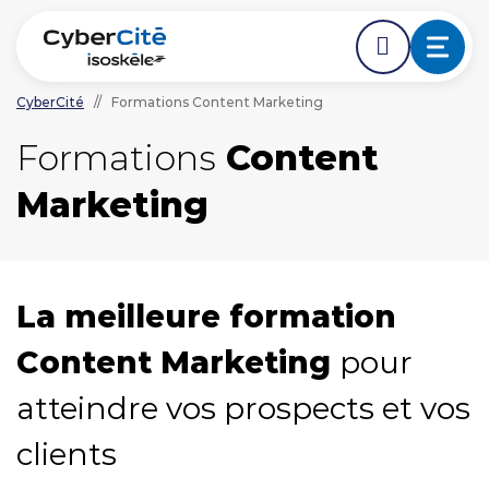
CyberCité
//
Formations Content Marketing
ÉDER DIRECTEMENT AVANT LE DÉBUT DE LA NAVIGA
ACCÉDER DIRECTEMENT AU CONTENU PRINCIPAL
Formations
Content
Nos expertises
Marketing
L'agence
Ressources
La meilleure formation
Nos clients
Content Marketing
pour
atteindre vos prospects et vos
NOUS CONTACTER
clients