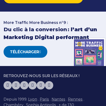
More Traffic More Business n°9 :
Du clic à la conversion :
l’art d’un
Marketing Digital performant
TÉLÉCHARGER
RETROUVEZ-NOUS SUR LES RÉSEAUX !
Depuis 1999.
Lyon
.
Paris
.
Nantes
.
Rennes
.
Chambéry
.
Sophia Antipolis
. + de 130