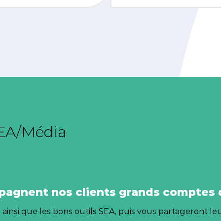
EA/Média
pagnent nos clients grands comptes d
ainsi que les bons outils SEA, puis vous partageront leu