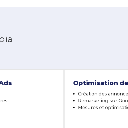
Dé
dia
Les
amb
hiv
 Ads
Optimisation d
n
Création des annonce
ères
Remarketing sur Goo
Mesures et optimisa