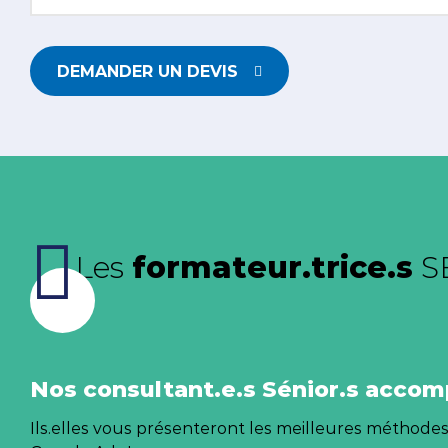
DEMANDER UN DEVIS
Les
formateur.trice.s
S
Nos consultant.e.s Sénior.s accom
Ils.elles vous présenteront les meilleures méthodes 