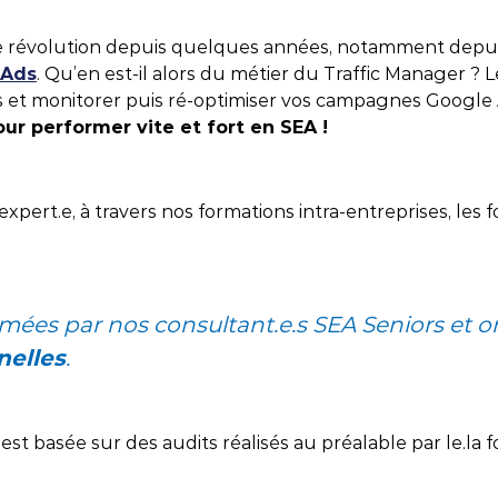
atégie Content Marketing
 outils
Nantes
Content Ma
le révolution depuis quelques années, notamment depuis 
 Ads
. Qu’en est-il alors du métier du Traffic Manager ? 
bal Search
Rennes
 et monitorer puis ré-optimiser vos campagnes Google
ur performer vite et fort en SEA !
, Innovation et IA
xpert.e, à travers nos formations intra-entreprises, les
ées par nos consultant.e.s SEA Seniors et on
nelles
.
t basée sur des audits réalisés au préalable par le.la