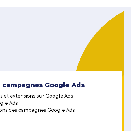
couvrez comment CyberCité accompagne
 Menuires dans une stratégie digitale
itieuse pour booster sa visibilité, été comme
er.
e campagnes Google Ads
s et extensions sur Google Ads
gle Ads
tions des campagnes Google Ads