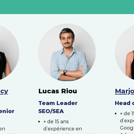
ncy
Lucas Riou
Marjo
Team Leader
Head 
enior
SEO/SEA
+ de 1
d’exp
+ de 15 ans
Googl
en
d’expérience en