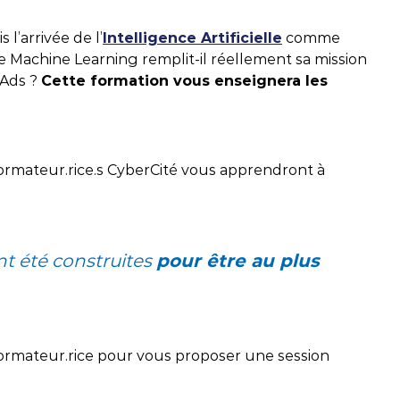
IA !
rketing
l’arrivée de l’
Intelligence Artificielle
comme
DÉCOUVRIR
TÉLÉCHARGER
Le Machine Learning remplit-il réellement sa mission
 Ads ?
Cette formation vous enseignera les
DÉCOUVRIR
 formateur.rice.s CyberCité vous apprendront à
t été construites
pour être au plus
 formateur.rice pour vous proposer une session