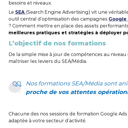
besoins et niveaux.
vos projets.
Nos évènements
Nos clients
Str
Nos
Le
SEA
(Search Engine Advertising) vit une véritab
Toutes nos certifications
outil central d’optimisation des campagnes
Google
Business Cases
Glo
? Comment mettre en place des assets performants
meilleures pratiques et stratégies à déployer po
Témoignages clients
R&D
L’objectif de nos formations
Workshops clients
De la simple mise à jour de compétences au niveau e
maîtriser les leviers du SEA/Média.
Nos formations SEA/Média sont anim
proche de vos attentes opération
Chacune des nos sessions de formation Google Ads es
adaptée à votre secteur d’activité.