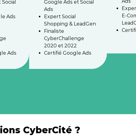
Ads
 Social
Google Ads et Social
Exper
Ads
E-Co
le Ads
Expert Social
Lead
Shopping & LeadGen
Certi
Finaliste
nge
CyberChallenge
2020 et 2022
gle Ads
Certifié Google Ads
ions CyberCité ?