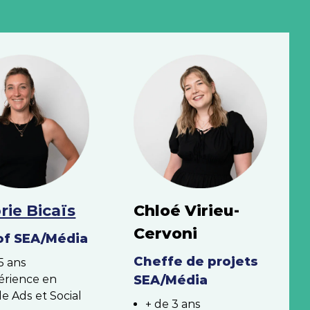
rie Bicaïs
Chloé Virieu-
Cervoni
of SEA/Média
Cheffe de projets
5 ans
érience en
SEA/Média
e Ads et Social
+ de 3 ans