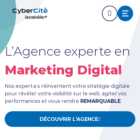
ÉDER DIRECTEMENT AVANT LE DÉBUT DE LA NAVIGA
ACCÉDER DIRECTEMENT AU CONTENU PRINCIPAL
Nos expertises
L’Agence experte en
L'agence
Marketing Digital
Ressources
Nos expert.e.s réinventent votre stratégie digitale
pour révéler votre visibilité sur le web, agiter vos
Nos clients
performances et vous rendre
REMARQUABLE
.
DÉCOUVRIR L'AGENCE
NOUS CONTACTER