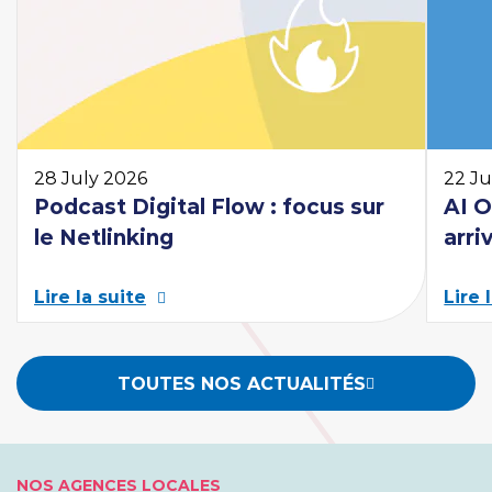
En savoir plus
28 July 2026
22 Ju
Podcast Digital Flow : focus sur
AI 
le Netlinking
arri
Lire la suite
Lire 
TOUTES NOS ACTUALITÉS
NOS AGENCES LOCALES