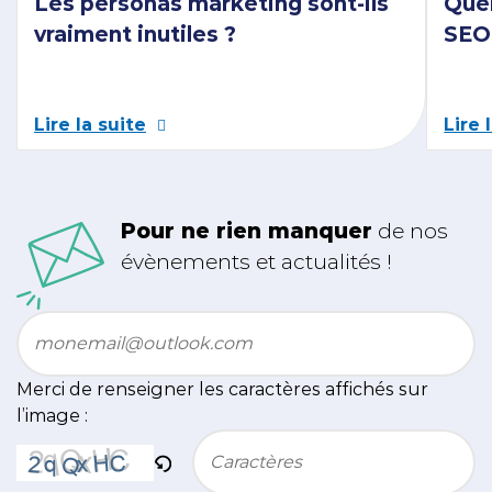
Les personas marketing sont-ils
Quel
vraiment inutiles ?
SEO 
Lire la suite
Lire 
Pour ne rien manquer
de nos
évènements et actualités !
Email
*
Merci de renseigner les caractères affichés sur
l’image :