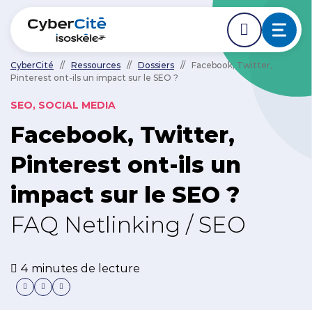
CyberCité
//
Ressources
//
Dossiers
//
Facebook, Twitter,
Pinterest ont-ils un impact sur le SEO ?
ÉDER DIRECTEMENT AVANT LE DÉBUT DE LA NAVIGA
ACCÉDER DIRECTEMENT AU CONTENU PRINCIPAL
Nos expertises
SEO, SOCIAL MEDIA
Facebook, Twitter,
L'agence
Pinterest ont-ils un
Ressources
impact sur le SEO ?
Nos clients
FAQ Netlinking / SEO
4 minutes de lecture
NOUS CONTACTER