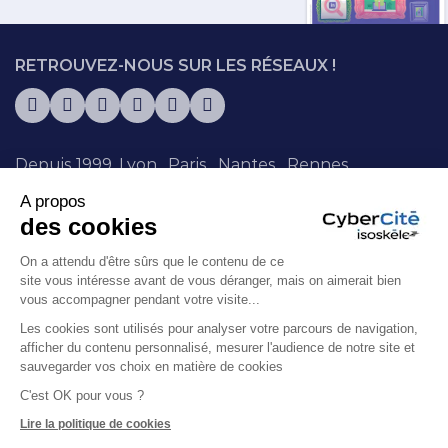
RETROUVEZ-NOUS SUR LES RÉSEAUX !
Depuis 1999.
Lyon
.
Paris
.
Nantes
.
Rennes
.
Chambéry
.
Sophia Antipolis
. + de 130
A propos
collaborateurs.trices.
des cookies
On a attendu d'être sûrs que le contenu de ce
© Isoskèle 1999-2026 – Siren : 415068345
site vous intéresse avant de vous déranger, mais on aimerait bien
Mentions légales
Politique de cookies
vous accompagner pendant votre visite...
Politique de confidentialité
Les cookies sont utilisés pour analyser votre parcours de navigation,
Politique de recrutement
Plan du site
afficher du contenu personnalisé, mesurer l'audience de notre site et
sauvegarder vos choix en matière de cookies
Création de site :
WEBQAM
C'est OK pour vous ?
Lire la politique de cookies