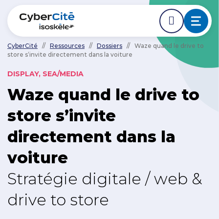
CyberCité
//
Ressources
//
Dossiers
//
Waze quand le drive to
store s’invite directement dans la voiture
ÉDER DIRECTEMENT AVANT LE DÉBUT DE LA NAVIGA
ACCÉDER DIRECTEMENT AU CONTENU PRINCIPAL
Nos expertises
DISPLAY, SEA/MEDIA
Waze quand le drive to
L'agence
store s’invite
Ressources
directement dans la
Nos clients
voiture
Stratégie digitale / web &
NOUS CONTACTER
drive to store