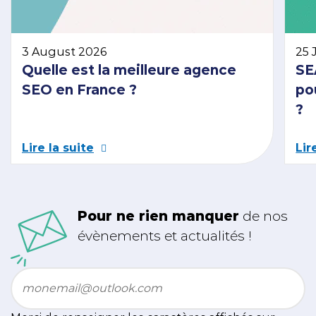
3 August 2026
25 
Quelle est la meilleure agence
SE
SEO en France ?
po
?
Lire la suite
Lir
Pour ne rien manquer
de nos
évènements et actualités !
Email
*