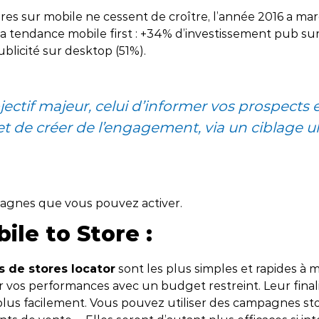
aires sur mobile ne cessent de croître, l’année 2016 a 
atégie Content Marketing
 outils
Nantes
Content Ma
la tendance mobile first : +34% d’investissement pub su
ublicité sur desktop (51%).
bal Search
Rennes
, Innovation et IA
ectif majeur, celui d’informer vos prospects 
et de créer de l’engagement, via un ciblage ul
pagnes que vous pouvez activer.
ile to Store :
 de stores locator
sont les plus simples et rapides à 
 vos performances avec un budget restreint. Leur finalit
 plus facilement. Vous pouvez utiliser des campagnes sto