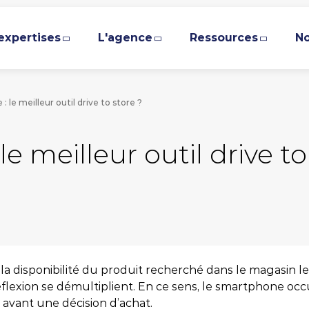
expertises
L'agence
Ressources
No
 : le meilleur outil drive to store ?
ÉDER DIRECTEMENT AVANT LE DÉBUT DE LA NAVIGA
ACCÉDER DIRECTEMENT AU CONTENU PRINCIPAL
le meilleur outil drive to
expertises
ence
res blancs & magazines
Nos agences locales
Nos formati
Pi
No
e ADN
atégie GEO
des d’expert.e.s
Lyon
SEO et réf
a
M
Cybe
eam Expertises
atégie SEO
siers
Chambéry
SEA et Goo
 disponibilité du produit recherché dans le magasin le
arle de nous
atégie SEA, Media & Social Ads
bunes d’expert.e.s
Paris
Google Anal
a réflexion se démultiplient. En ce sens, le smartphone 
é avant une décision d’achat.
 rejoindre
a Analytics & Conversion
ualités
Nice
Social Ads 