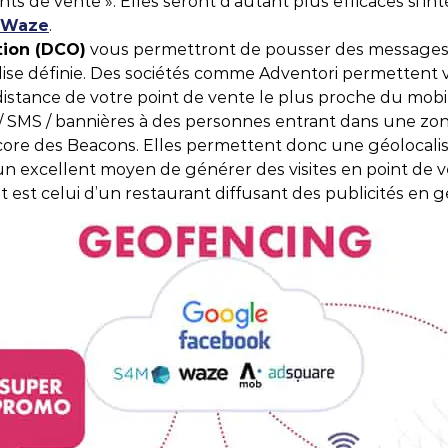
ts de vente ». Elles seront d’autant plus efficaces si i
Waze
.
ion (DCO)
vous permettront de pousser des messages p
ise définie. Des sociétés comme Adventori permettent 
istance de votre point de vente le plus proche du mob
Dé
/ SMS / bannières à des personnes entrant dans une zo
Les
core des Beacons. Elles permettent donc une géolocalisa
amb
un excellent moyen de générer des visites en point de ve
hiv
 est celui d’un restaurant diffusant des publicités en 