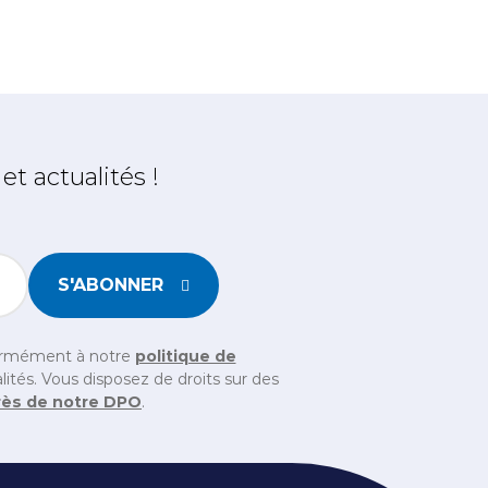
t actualités !
S'ABONNER
chen ein, um sicherzustellen, dass Sie ein Mensch sind
formément à notre
politique de
ités. Vous disposez de droits sur des
rès de notre DPO
.