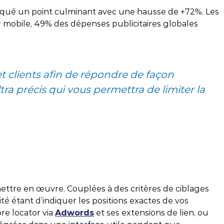
IA !
marqué un point culminant avec une hausse de +72%. Les
rketing
r mobile, 49% des dépenses publicitaires globales
DÉCOUVRIR
TÉLÉCHARGER
DÉCOUVRIR
et clients afin de répondre de façon
tra précis qui vous permettra de limiter la
mettre en œuvre. Couplées à des critères de ciblages
é étant d’indiquer les positions exactes de vos
re locator via
Adwords
et ses extensions de lien, ou