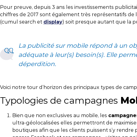
vos projets.
Nos évènements
Pour preuve, depuis 3 ans les investissements publicit
Nos clients
Str
Nos
chiffres de 2017 sont également très représentatifs de 
Toutes nos certifications
(cumul search et
display
) soit presque autant que la p
Business Cases
Glo
Témoignages clients
R&D
La publicité sur mobile répond à un obj
Workshops clients
adéquate à leur(s) besoin(s). Elle perm
déperdition.
Voici notre tour d’horizon des principaux types de cam
Typologies de campagnes
Mob
Bien que non exclusives au mobile, les
campagnes
ultra-géolocalisées elles permettront de maximiser
boutiques afin que les clients puissent s’y rendre