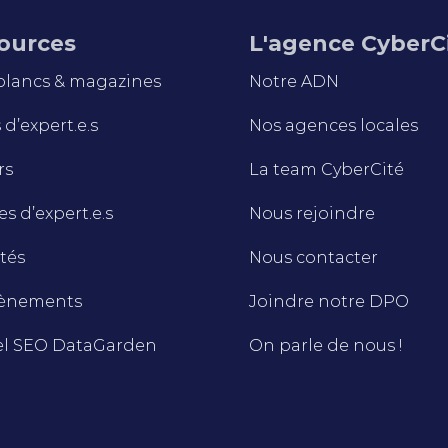
ources
L'agence CyberC
 blancs & magazines
Notre ADN
d’expert.e.s
Nos agences locales
rs
La team CyberCité
s d’expert.e.s
Nous rejoindre
tés
Nous contacter
vènements
Joindre notre DPO
el SEO DataGarden
On parle de nous !