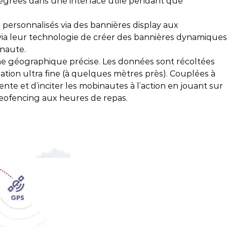
ntégrées dans une interface utile pendant que
ersonnalisés via des bannières display aux
via leur technologie de créer des bannières dynamiques
inaute.
couvrez comment CyberCité accompagne
ne géographique précise. Les données sont récoltées
 Menuires dans une stratégie digitale
tion ultra fine (à quelques mètres près). Couplées à
itieuse pour booster sa visibilité, été comme
nte et d’inciter les mobinautes à l’action en jouant sur
er.
geofencing aux heures de repas.