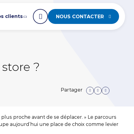
s clients
NOUS CONTACTER
TION
 store ?
ons
mentez votre stratégie Content Marketing
uveau Magazine
Audit GEO & LLM
Partager
érencement
vec notre agence Black Pepper
ore Traffic More Business n°9
Améliorez
rCité x Les Menuires
gle Ads
votre
visibilité sur
 plus proche avant de se déplacer. » Le parcours
ytics
occupe aujourd’hui une place de choix comme levier
les moteurs
/ Meta Ads