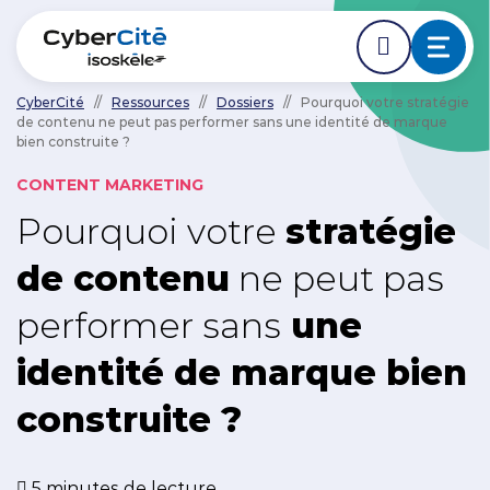
CyberCité
//
Ressources
//
Dossiers
//
Pourquoi votre stratégie
de contenu ne peut pas performer sans une identité de marque
ÉDER DIRECTEMENT AVANT LE DÉBUT DE LA NAVIGA
ACCÉDER DIRECTEMENT AU CONTENU PRINCIPAL
bien construite ?
Nos expertises
CONTENT MARKETING
L'agence
Pourquoi votre
stratégie
de contenu
ne peut pas
Ressources
performer sans
une
Nos clients
identité de marque bien
construite ?
NOUS CONTACTER
5 minutes de lecture