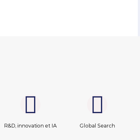
couvrez comment CyberCité accompagne
 Menuires dans une stratégie digitale
itieuse pour booster sa visibilité, été comme
er.
R&D, innovation et IA
Global Search