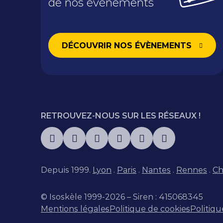
de nos évènements
DÉCOUVRIR NOS ÉVÈNEMENTS
RETROUVEZ-NOUS SUR LES RÉSEAUX !
Depuis 1999.
Lyon
.
Paris
.
Nantes
.
Rennes
.
Ch
© Isoskèle 1999-2026 – Siren : 415068345
Mentions légales
Politique de cookies
Politiqu