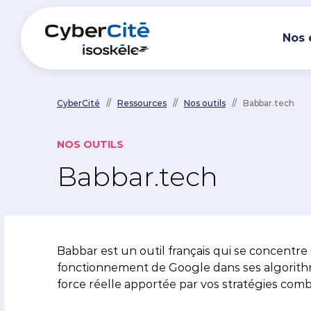
Nos 
CyberCité
//
Ressources
//
Nos outils
//
Babbar.tech
ACC
NOS OUTILS
Babbar.tech
Nos expertises au
La team CyberCité
Nos ressources
Nos 
L’ag
Liv
service de votre
130 collaborateurs.trices aux
Découvrez l’ensemble des livres
Notr
Str
Gui
performance
atouts pluriels et singuliers,
blancs, magazines, guides,
Nos clients
recruté.e.s pour leur expertise
articles et dossiers, 100% rédigés
La T
Str
Dos
Babbar est un outil français qui se concentre
De l’audit à la stratégie, de la
et leur personnalité, vous
par nos expert.e.s !
Pour chacun de nos clients,
fonctionnement de Google dans ses algorithm
stratégie à la tactique, nous
accompagnent dans vos projets
On p
Str
Tri
nous avons à cœur de mêler
force réelle apportée par vos stratégies com
sommes au cœur du
de Marketing Digital.
performance et bonne humeur.
Logiciel SEO DataGarden
développement du business de
Nous
Dat
Act