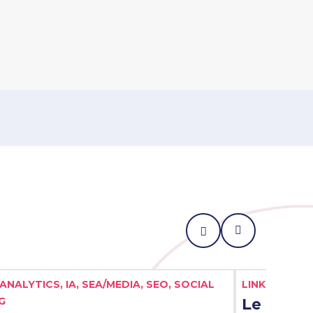
couvrir le Business Case
Liste des tag
ANALYTICS,
IA,
SEA/MEDIA,
SEO,
SOCIAL
LINKING,
SEO
G
Le nouv