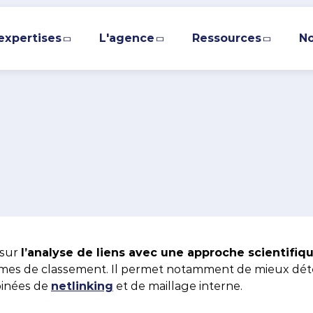
expertises
L'agence
Ressources
No
ÉDER DIRECTEMENT AVANT LE DÉBUT DE LA NAVIGA
ACCÉDER DIRECTEMENT AU CONTENU PRINCIPAL
expertises
ence
res blancs & magazines
Nos agences locales
Nos formati
Pi
No
e ADN
atégie GEO
des d’expert.e.s
Lyon
SEO et réf
a
M
Cybe
eam Expertises
atégie SEO
siers
Chambéry
SEA et Goo
 sur
l’analyse de liens avec une approche scientifi
es de classement. Il permet notamment de mieux détermi
arle de nous
atégie SEA, Media & Social Ads
bunes d’expert.e.s
Paris
Google Anal
binées de
netlinking
et de maillage interne.
 rejoindre
a Analytics & Conversion
ualités
Nice
Social Ads 