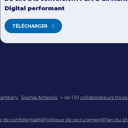
Digital performant
TÉLÉCHARGER
ambéry
.
Sophia Antipolis
. + de 130
collaborateurs.trices
e de confidentialité
Politique de recrutement
Plan du sit