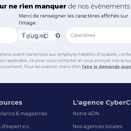
ur ne rien manquer
de nos évènements e
Merci de renseigner les caractères affichés sur
l’image :
Bitte geben Sie die im CAPTCHA angezeigten Zei
tions soient transmises aux employés habilités d’Isoskèle, con
on applicable, ce pour vous contacter et vous envoyer nos actual
oncernent. Pour les exercer, merci d’en
faire la demande aup
ources
L'agence CyberC
 blancs & magazines
Notre ADN
d’expert.e.s
Nos agences locales