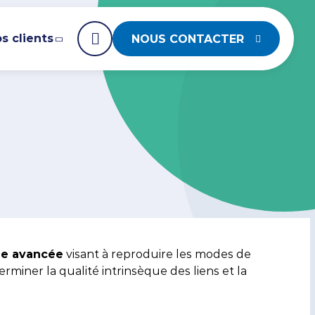
s clients
NOUS CONTACTER
TION
ons
mentez votre stratégie Content Marketing
uveau Magazine
Audit GEO & LLM
érencement
vec notre agence Black Pepper
ore Traffic More Business n°9
Améliorez
rCité x Les Menuires
gle Ads
votre
que avancée
visant à reproduire les modes de
ner la qualité intrinsèque des liens et la
visibilité sur
ytics
les moteurs
/ Meta Ads