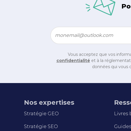
Po
Email
*
Vous acceptez que vos informa
confidentialité
et à la réglementati
données qui vous c
Nos expertises
Ress
Stratégie GEO
Livres
Stratégie SEO
Guides 