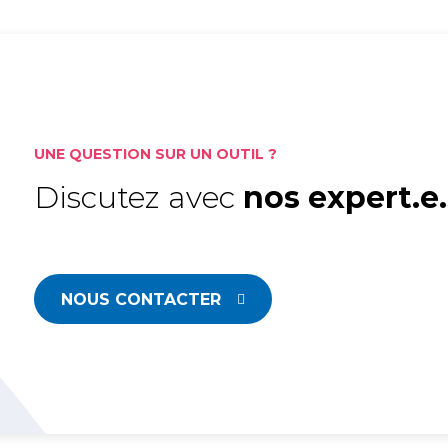
atégie Content Marketing
 outils
Nantes
Content Ma
bal Search
Rennes
, Innovation et IA
UNE QUESTION SUR UN OUTIL ?
Discutez avec
nos expert.e.
NOUS CONTACTER