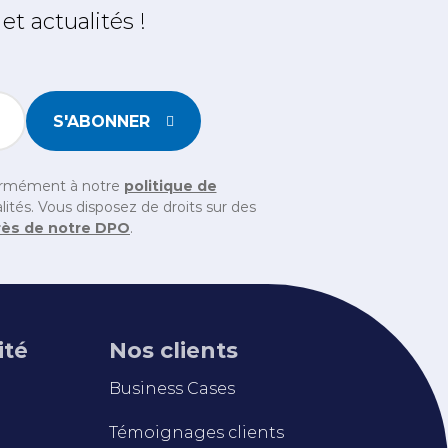
t actualités !
S'ABONNER
chen ein, um sicherzustellen, dass Sie ein Mensch sind
formément à notre
politique de
ités. Vous disposez de droits sur des
rès de notre DPO
.
ité
Nos clients
Business Cases
Témoignages clients