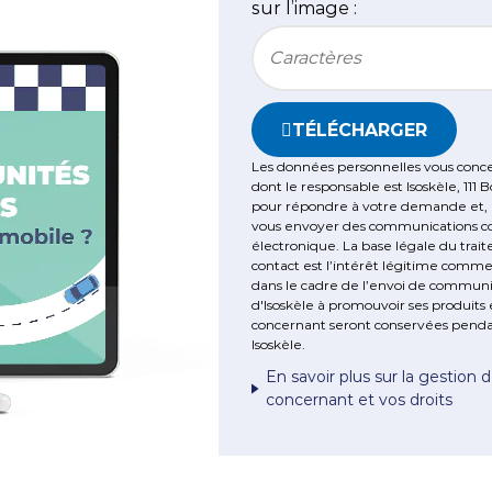
sur l’image :
Bitte geben Sie die im CAP
Dé
TÉLÉCHARGER
Les
amb
Les données personnelles vous concer
dont le responsable est Isoskèle, 111 
hiv
pour répondre à votre demande et, u
vous envoyer des communications comm
électronique. La base légale du tra
contact est l’intérêt légitime commer
dans le cadre de l’envoi de communic
d'Isoskèle à promouvoir ses produits
concernant seront conservées pendan
Isoskèle.
En savoir plus sur la gestion
concernant et vos droits