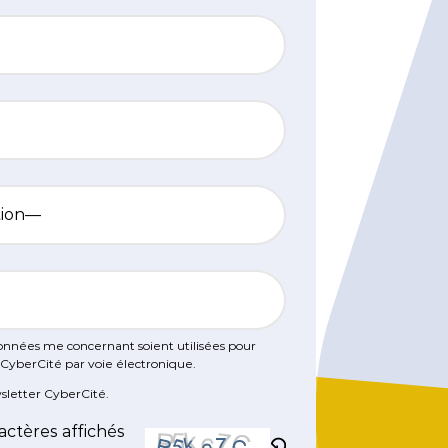
IA !
rketing
DÉCOUVRIR
TÉLÉCHARGER
DÉCOUVRIR
onnées me concernant soient utilisées pour
é CyberCité par voie électronique.
sletter CyberCité.
actères affichés