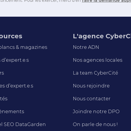
oncernent. Pour les exercer, merci d’en
faire la demande aup
ources
L'agence CyberC
 blancs & magazines
Notre ADN
d’expert.e.s
Nos agences locales
rs
La team CyberCité
s d’expert.e.s
Nous rejoindre
tés
Nous contacter
vènements
Joindre notre DPO
el SEO DataGarden
On parle de nous !