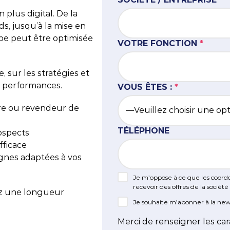
plus digital. De la
atégie Content Marketing
 outils
Nantes
Content Ma
s, jusqu’à la mise en
pe peut être optimisée
bal Search
Rennes
VOTRE FONCTION
*
, Innovation et IA
 sur les stratégies et
s performances.
VOUS ÊTES :
*
re ou revendeur de
TÉLÉPHONE
rospects
fficace
gnes adaptées à vos
Je m’oppose à ce que les coord
recevoir des offres de la sociét
ez une longueur
Je souhaite m’abonner à la new
Merci de renseigner les car