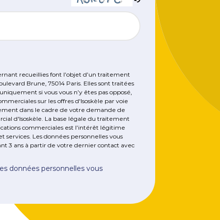
TCHA angezeigten Zeichen ein, um sicherzustellen, dass
couvrez comment CyberCité accompagne
 Menuires dans une stratégie digitale
itieuse pour booster sa visibilité, été comme
nant recueillies font l’objet d’un traitement
Boulevard Brune, 75014 Paris. Elles sont traitées
er.
niquement si vous vous n’y êtes pas opposé,
erciales sur les offres d'Isoskèle par voie
itement dans le cadre de votre demande de
cial d'Isoskèle. La base légale du traitement
ations commerciales est l’intérêt légitime
 et services. Les données personnelles vous
t 3 ans à partir de votre dernier contact avec
 des données personnelles vous