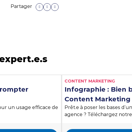
Partager
expert.e.s
Dé
Liste des tags
CONTENT MARKETING
prompter
Infographie : Bien 
Content Marketing
pour un usage efficace de
Prêt.e à poser les bases d’u
agence ? Téléchargez notre b