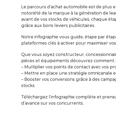
vos projets.
Nos évènements
Le parcours d’achat automobile est de plus en 
Nos clients
Str
Nos
notoriété de la marque à la génération de lead
Toutes nos certifications
Business Cases
avant de vos stocks de véhicules, chaque éta
Glo
grâce aux bons leviers publicitaires.
Témoignages clients
R&D
Notre infographie vous guide, étape par étape,
Workshops clients
plateformes clés à activer pour maximiser vo
Que vous soyez constructeur, concessionnai
pièces et équipements découvrez comment :
– Multiplier vos points de contact avec vos p
– Mettre en place une stratégie omnicanale e
– Booster vos conversions grâce à des campa
stocks
Téléchargez l’infographie complète et pren
d’avance sur vos concurrents.