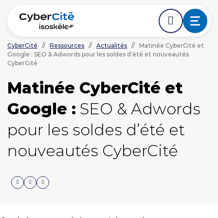
CyberCité
//
Ressources
//
Actualités
//
Matinée CyberCité et
Google : SEO & Adwords pour les soldes d’été et nouveautés
ÉDER DIRECTEMENT AVANT LE DÉBUT DE LA NAVIGA
ACCÉDER DIRECTEMENT AU CONTENU PRINCIPAL
CyberCité
Nos expertises
Matinée CyberCité et
L'agence
Google :
SEO & Adwords
Ressources
pour les soldes d’été et
nouveautés CyberCité
Nos clients
NOUS CONTACTER