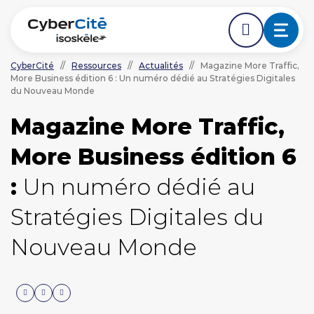
CyberCité
//
Ressources
//
Actualités
//
Magazine More Traffic,
More Business édition 6 : Un numéro dédié au Stratégies Digitales
ÉDER DIRECTEMENT AVANT LE DÉBUT DE LA NAVIGA
ACCÉDER DIRECTEMENT AU CONTENU PRINCIPAL
du Nouveau Monde
Nos expertises
Magazine More Traffic,
L'agence
More Business édition 6
Ressources
:
Un numéro dédié au
Stratégies Digitales du
Nos clients
Nouveau Monde
NOUS CONTACTER