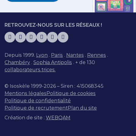
RETROUVEZ-NOUS SUR LES RÉSEAUX !
Depuis 1999.
Lyon
.
Paris
.
Nantes
.
Rennes
.
Chambéry
.
Sophia Antipolis
. + de 130
collaborateurs.trices.
© Isoskèle 1999-2026 – Siren : 415068345
Mentions légales
Politique de cookies
Politique de confidentialité
Politique de recrutement
Plan du site
Création de site :
WEBQAM