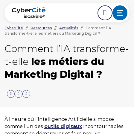
CyberCité
//
Ressources
//
Actualités
//
Comment l’IA
transforme-t-elle les métiers du Marketing Digital ?
ÉDER DIRECTEMENT AVANT LE DÉBUT DE LA NAVIGA
ACCÉDER DIRECTEMENT AU CONTENU PRINCIPAL
Nos expertises
Comment l’IA transforme-
t-elle
les métiers du
L'agence
Marketing Digital ?
Ressources
Nos clients
NOUS CONTACTER
À l’heure où l’Intelligence Artificielle s’impose
comme l’un des
outils digitaux
incontournables,
comment se démarquer et faire preuve