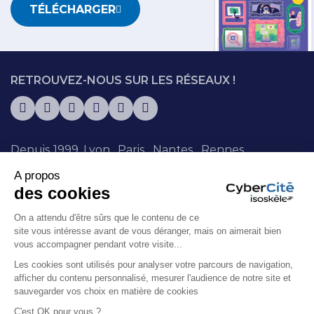
TÉLÉCHARGER
RETROUVEZ-NOUS SUR LES RÉSEAUX !
Depuis 1999.
Lyon
.
Paris
.
Nantes
.
Rennes
.
Chambéry
.
Sophia Antipolis
. + de 130
A propos
collaborateurs.trices.
des cookies
On a attendu d'être sûrs que le contenu de ce
© Isoskèle 1999-2026 – Siren : 415068345
site vous intéresse avant de vous déranger, mais on aimerait bien
Mentions légales
Politique de cookies
vous accompagner pendant votre visite...
Politique de confidentialité
Les cookies sont utilisés pour analyser votre parcours de navigation,
Politique de recrutement
Plan du site
afficher du contenu personnalisé, mesurer l'audience de notre site et
sauvegarder vos choix en matière de cookies
Création de site :
WEBQAM
C'est OK pour vous ?