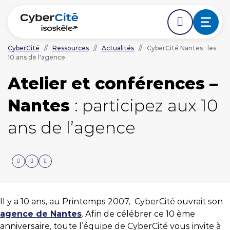
CyberCité
//
Ressources
//
Actualités
//
CyberCité Nantes : les
10 ans de l'agence
ÉDER DIRECTEMENT AVANT LE DÉBUT DE LA NAVIGA
ACCÉDER DIRECTEMENT AU CONTENU PRINCIPAL
Nos expertises
Atelier et conférences –
Nantes
: participez aux 10
L'agence
ans de l’agence
Ressources
Nos clients
Il y a 10 ans, au Printemps 2007, CyberCité ouvrait son
NOUS CONTACTER
agence de Nantes
. Afin de célébrer ce 10 ème
anniversaire, toute l’équipe de CyberCité vous invite à