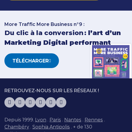
More Traffic More Business n°9 :
Du clic à la conversion :
l’art d’un
Marketing Digital performant
TÉLÉCHARGER
RETROUVEZ-NOUS SUR LES RÉSEAUX !
Depuis 1999.
Lyon
.
Paris
.
Nantes
.
Rennes
.
Chambéry
.
Sophia Antipolis
. + de 130