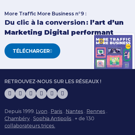
More Traffic More Business n°9 :
Du clic à la conversion :
l’art d’un
Marketing Digital performant
TÉLÉCHARGER
RETROUVEZ-NOUS SUR LES RÉSEAUX !
Depuis 1999.
Lyon
.
Paris
.
Nantes
.
Rennes
.
Chambéry
.
Sophia Antipolis
. + de 130
collaborateurs.trices.