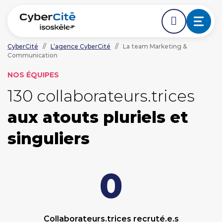
CyberCité
//
L’agence CyberCité
//
La team Marketing &
Communication
ÉDER DIRECTEMENT AVANT LE DÉBUT DE LA NAVIGA
ACCÉDER DIRECTEMENT AU CONTENU PRINCIPAL
Nos expertises
NOS ÉQUIPES
130 collaborateurs.trices
L'agence
aux atouts pluriels et
Ressources
singuliers
Nos clients
0
NOUS CONTACTER
Collaborateurs.trices recruté.e.s