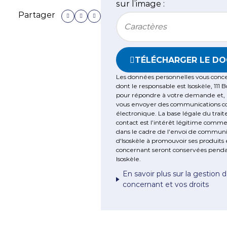
sur l’image :
Partager
Bitte geben Sie die im CAP
Dé
TÉLÉCHARGER LE D
Les
amb
Les données personnelles vous concer
dont le responsable est Isoskèle, 111 
hiv
pour répondre à votre demande et, u
vous envoyer des communications comm
électronique. La base légale du tra
contact est l’intérêt légitime commer
dans le cadre de l’envoi de communic
d'Isoskèle à promouvoir ses produits
concernant seront conservées pendan
Isoskèle.
En savoir plus sur la gestion
concernant et vos droits