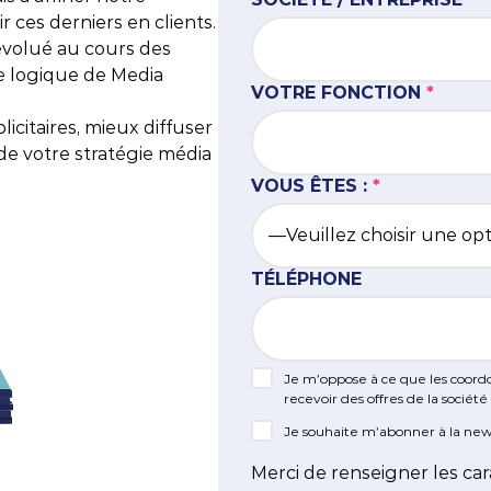
ir ces derniers en clients.
atégie Content Marketing
 outils
Nantes
Content Ma
évolué au cours des
e logique de Media
bal Search
Rennes
VOTRE FONCTION
*
icitaires, mieux diffuser
, Innovation et IA
 de votre stratégie média
VOUS ÊTES :
*
TÉLÉPHONE
Je m’oppose à ce que les coord
recevoir des offres de la sociét
Je souhaite m’abonner à la new
Merci de renseigner les car