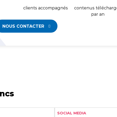
clients accompagnés
contenus télécharg
par an
NOUS CONTACTER
ancs
Liste des tags
SOCIAL MEDIA