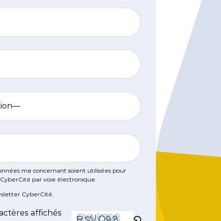
IA !
rketing
DÉCOUVRIR
TÉLÉCHARGER
DÉCOUVRIR
onnées me concernant soient utilisées pour
é CyberCité par voie électronique.
sletter CyberCité.
actères affichés