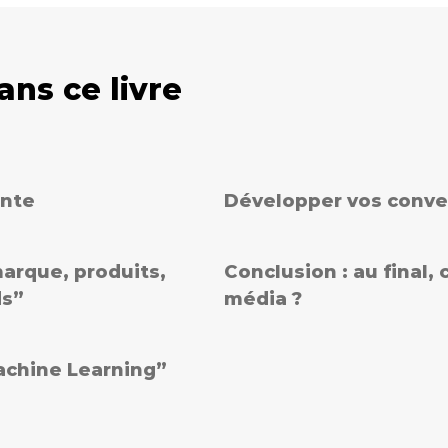
ans ce livre
ente
Développer vos conve
Dé
arque, produits,
Conclusion : au final,
ds”
média ?
achine Learning”