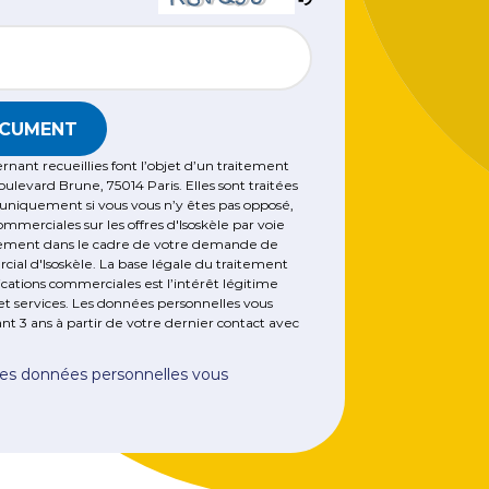
TCHA angezeigten Zeichen ein, um sicherzustellen, dass
couvrez comment CyberCité accompagne
OCUMENT
 Menuires dans une stratégie digitale
itieuse pour booster sa visibilité, été comme
nant recueillies font l’objet d’un traitement
Boulevard Brune, 75014 Paris. Elles sont traitées
er.
niquement si vous vous n’y êtes pas opposé,
erciales sur les offres d'Isoskèle par voie
itement dans le cadre de votre demande de
cial d'Isoskèle. La base légale du traitement
ations commerciales est l’intérêt légitime
 et services. Les données personnelles vous
t 3 ans à partir de votre dernier contact avec
 des données personnelles vous