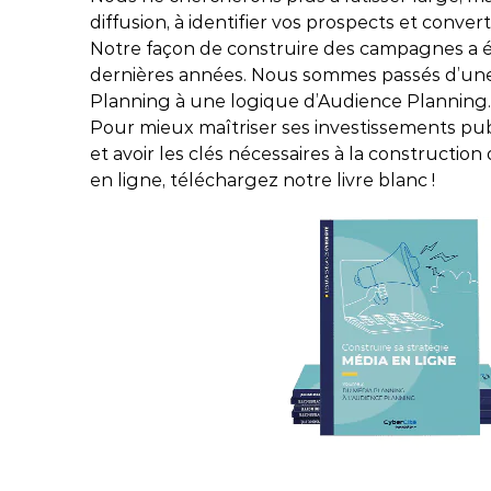
vos projets.
Nos évènements
diffusion, à identifier vos prospects et convert
Nos clients
Str
Nos
Notre façon de construire des campagnes a 
Toutes nos certifications
dernières années. Nous sommes passés d’un
Business Cases
Glo
Planning à une logique d’Audience Planning.
Témoignages clients
Pour mieux maîtriser ses investissements publ
R&D
et avoir les clés nécessaires à la construction
Workshops clients
en ligne, téléchargez notre livre blanc !