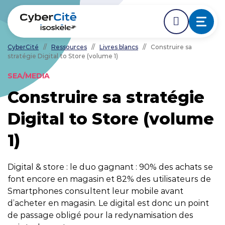
CyberCité
//
Ressources
//
Livres blancs
//
Construire sa
stratégie Digital to Store (volume 1)
ÉDER DIRECTEMENT AVANT LE DÉBUT DE LA NAVIGA
ACCÉDER DIRECTEMENT AU CONTENU PRINCIPAL
Nos expertises
SEA/MEDIA
Construire sa stratégie
L'agence
Digital to Store (volume
Ressources
1)
Nos clients
Digital & store : le duo gagnant : 90% des achats se
font encore en magasin et 82% des utilisateurs de
Smartphones consultent leur mobile avant
NOUS CONTACTER
d’acheter en magasin. Le digital est donc un point
de passage obligé pour la redynamisation des