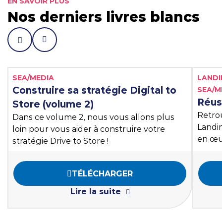
EN SAVOIR PLUS
Nos derniers livres blancs
Liste des tags
Liste 
SEA/MEDIA
LANDI
Construire sa stratégie Digital to
SEA/M
Réus
Store (volume 2)
Retrou
Dans ce volume 2, nous vous allons plus
Landin
loin pour vous aider à construire votre
en œu
stratégie Drive to Store !
TÉLÉCHARGER
Lire la suite