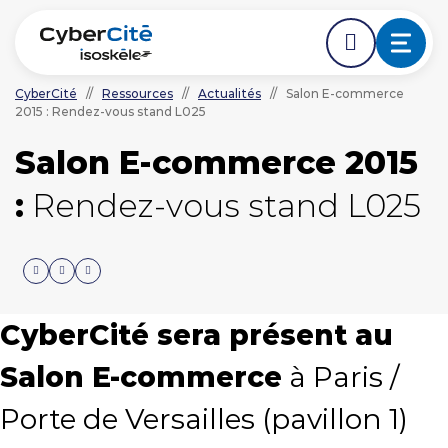
CyberCité
//
Ressources
//
Actualités
//
Salon E-commerce
2015 : Rendez-vous stand L025
ÉDER DIRECTEMENT AVANT LE DÉBUT DE LA NAVIGA
ACCÉDER DIRECTEMENT AU CONTENU PRINCIPAL
Nos expertises
Salon E-commerce 2015
:
Rendez-vous stand L025
L'agence
Ressources
Nos clients
CyberCité sera présent au
Salon E-commerce
à Paris /
NOUS CONTACTER
Porte de Versailles (pavillon 1)