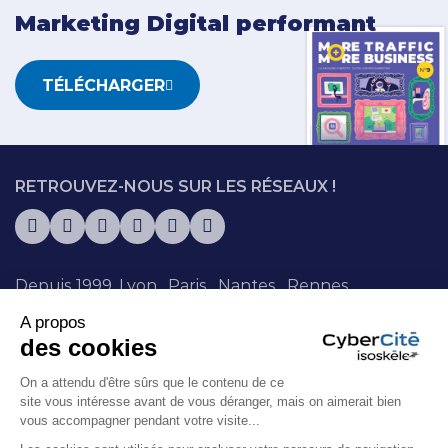
Marketing Digital performant
TÉLÉCHARGER
RETROUVEZ-NOUS SUR LES RÉSEAUX !
Depuis 1999.
Lyon
.
Paris
.
Nantes
.
Rennes
.
Chambéry
.
Sophia Antipolis
. + de 130
A propos
collaborateurs.trices.
des cookies
On a attendu d'être sûrs que le contenu de ce
© Isoskèle 1999-2026 – Siren : 415068345
site vous intéresse avant de vous déranger, mais on aimerait bien
Mentions légales
Politique de cookies
vous accompagner pendant votre visite...
Politique de confidentialité