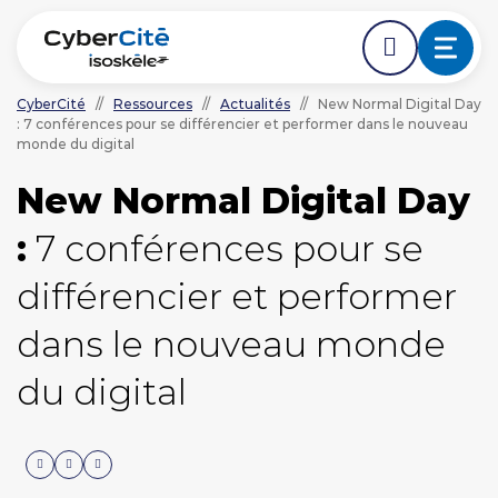
CyberCité
//
Ressources
//
Actualités
//
New Normal Digital Day
: 7 conférences pour se différencier et performer dans le nouveau
ÉDER DIRECTEMENT AVANT LE DÉBUT DE LA NAVIGA
ACCÉDER DIRECTEMENT AU CONTENU PRINCIPAL
monde du digital
Nos expertises
New Normal Digital Day
L'agence
:
7 conférences pour se
Ressources
différencier et performer
dans le nouveau monde
Nos clients
du digital
NOUS CONTACTER