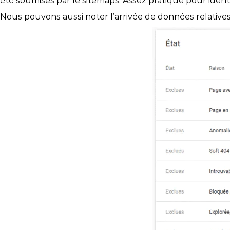
été soumises par le sitemaps. Assez pratique pour identi
Nous pouvons aussi noter l’arrivée de données relatives a