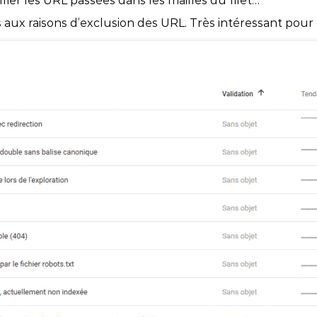
fier les URL passées dans les mailles du filet…
ux raisons d’exclusion des URL. Très intéressant pour dég