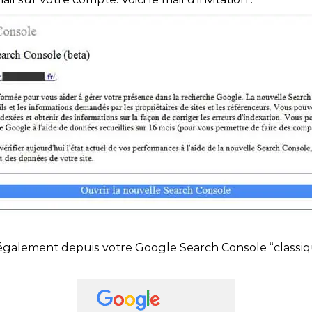
atégie Content Marketing
 outils
Nantes
Content Ma
bal Search
Rennes
, Innovation et IA
z également depuis votre Google Search Console “classiq