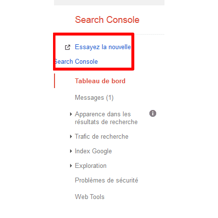
Dé
Les
amb
hiv