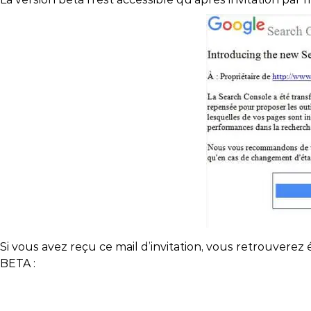
vos projets.
Nos évènements
Nos clients
Str
Nos
Toutes nos certifications
Business Cases
Glo
Témoignages clients
R&D
Workshops clients
Si vous avez reçu ce mail d’invitation, vous retrouvere
BETA :