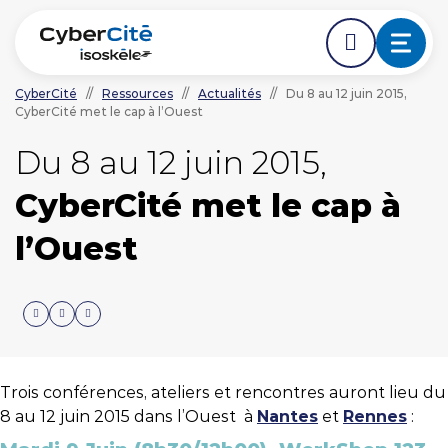
CyberCité
//
Ressources
//
Actualités
//
Du 8 au 12 juin 2015,
CyberCité met le cap à l’Ouest
ÉDER DIRECTEMENT AVANT LE DÉBUT DE LA NAVIGA
ACCÉDER DIRECTEMENT AU CONTENU PRINCIPAL
Nos expertises
Du 8 au 12 juin 2015,
CyberCité met le cap à
L'agence
l’Ouest
Ressources
Nos clients
Trois conférences, ateliers et rencontres auront lieu du
NOUS CONTACTER
8 au 12 juin 2015 dans l’Ouest à
Nantes
et
Rennes
: