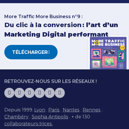
More Traffic More Business n°9 :
Du clic à la conversion :
l’art d’un
Marketing Digital performant
TÉLÉCHARGER
RETROUVEZ-NOUS SUR LES RÉSEAUX !
Depuis 1999.
Lyon
.
Paris
.
Nantes
.
Rennes
.
Chambéry
.
Sophia Antipolis
. + de 130
collaborateurs.trices.