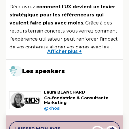
Découvrez
comment l’UX devient un levier
stratégique pour les référenceurs qui
veulent faire plus avec moins
. Grâce à des
retours terrain concrets, vous verrez comment
l’expérience utilisateur peut renforcer l’impact
de vos contenus, aligner vos pages avec les
Afficher plus +
objectifs des utilisateurs, et transformer le
Au programme de ce webinar :
ranking en revenus.
Contenu IA + relecture expert = le combo
Les speakers
gagnant pour gagner des leads sur la
longue traîne
Contenu IA + site perçu comme de
Laura BLANCHARD
mauvaise qualité = plafond de verre
Co-fondatrice & Consultante
Marketing
Améliorer son taux de conversion avec des
@Khosi
appels à l’actions alignés sur l’intention de
recherche
Les heatmaps pour mieux répondre à
LAISSER MON AVIS