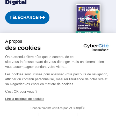
Digital
TÉLÉCHARGER
RETROUVEZ-NOUS SUR LES RÉSEAUX !
A propos
des cookies
On a attendu d'être sûrs que le contenu de ce
Depuis 1999.
Lyon
.
Paris
.
Nantes
.
Rennes
.
site vous intéresse avant de vous déranger, mais on aimerait bien
Chambéry
.
Sophia Antipolis
. + de 130
vous accompagner pendant votre visite...
collaborateurs.trices.
Les cookies sont utilisés pour analyser votre parcours de navigation,
afficher du contenu personnalisé, mesurer l'audience de notre site et
© Isoskèle 1999-2026 - Siren 415068345
sauvegarder vos choix en matière de cookies
Mentions légales
–
Politique de cookies
–
Politique
C'est OK pour vous ?
de confidentialité
–
Politique de recrutement
–
Lire la politique de cookies
Paramètres cookies
Consentements certifiés par