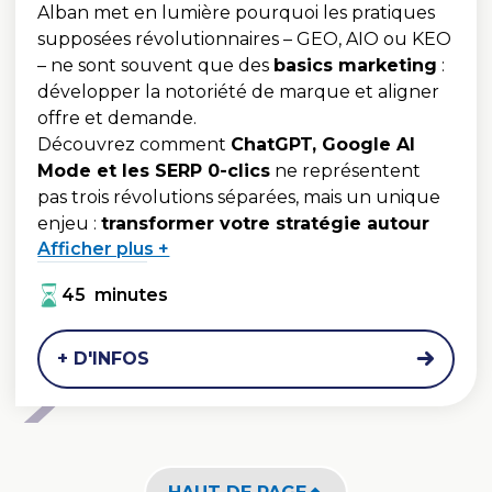
Alban met en lumière pourquoi les pratiques
supposées révolutionnaires – GEO, AIO ou KEO
– ne sont souvent que des
basics marketing
:
développer la notoriété de marque et aligner
offre et demande.
Découvrez comment
ChatGPT, Google AI
Mode et les SERP 0-clics
ne représentent
pas trois révolutions séparées, mais un unique
enjeu :
transformer votre stratégie autour
Afficher plus +
de la synergie entre branding, SEO, Media,
Social et Data
pour maximiser l’impact
45 minutes
business.
+ D'INFOS