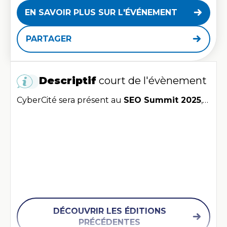
EN SAVOIR PLUS SUR L'ÉVÉNEMENT
PARTAGER
Descriptif
court de l'évènement
CyberCité sera présent au
SEO Summit 2025
,
le rendez-vous incontournable des
professionnels du SEO et du GEO, réunissant
agences, annonceurs, éditeurs et experts
internationaux. Une occasion unique de
découvrir
les dernières innovations SEO
, les
stratégies qui fonctionnent vraiment et de
rencontrer plus de
600 professionnels
du
DÉCOUVRIR LES ÉDITIONS
search.
PRÉCÉDENTES