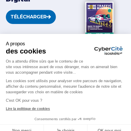
TÉLÉCHARGER
RETROUVEZ-NOUS SUR LES RÉSEAUX !
A propos
des cookies
On a attendu d'être sûrs que le contenu de ce
Depuis 1999.
Lyon
.
Paris
.
Nantes
.
Rennes
.
site vous intéresse avant de vous déranger, mais on aimerait bien
Chambéry
.
Sophia Antipolis
. + de 130
vous accompagner pendant votre visite...
collaborateurs.trices.
Les cookies sont utilisés pour analyser votre parcours de navigation,
afficher du contenu personnalisé, mesurer l'audience de notre site et
© Isoskèle 1999-2026 - Siren 415068345
sauvegarder vos choix en matière de cookies
Mentions légales
–
Politique de cookies
–
Politique
C'est OK pour vous ?
de confidentialité
–
Politique de recrutement
–
Lire la politique de cookies
Paramètres cookies
Consentements certifiés par
Non merci
Je choisis
OK pour moi