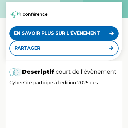
1 conférence
EN SAVOIR PLUS SUR L'ÉVÉNEMENT
PARTAGER
Descriptif
court de l'évènement
CyberCité participe à l’édition 2025 des
All4Customer Meetings
, les
17 & 18
septembre
au Palais des Festivals et des
Congrès de Cannes. Deux jours d’échanges
autour du
Customer Experience, Marketing
Digital, IA, Data, e-commerce et retail
, avec