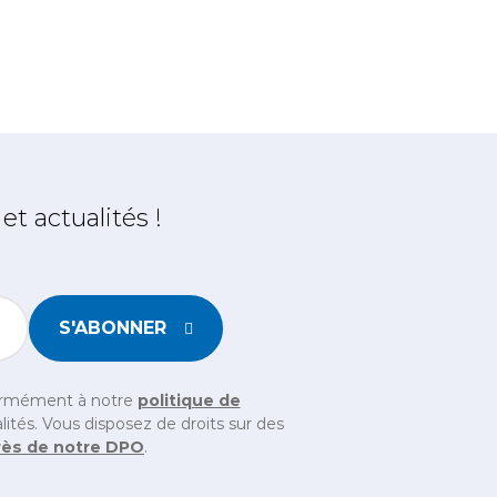
t actualités !
S'ABONNER
chen ein, um sicherzustellen, dass Sie ein Mensch sind
formément à notre
politique de
ités. Vous disposez de droits sur des
rès de notre DPO
.