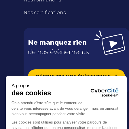
Nos certifications
Ne manquez rien
de nos évènements
DÉCOUVRIR NOS ÉVÈNEMENTS
A propos
des cookies
On a attendu d'être sûrs que le contenu de
ce site vous intéresse avant de vous déranger, mais on aimerait
bien vous accompagner pendant votre visite...
RETROUVEZ-NOUS SUR LES RÉSEAUX !
Les cookies sont utilisés pour analyser votre parcours de
navigation, afficher du contenu personnalisé, mesurer l'audience