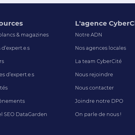
ources
L'agence CyberC
 blancs & magazines
Notre ADN
d’expert.e.s
Nos agences locales
rs
La team CyberCité
s d’expert.e.s
Nous rejoindre
tés
Nous contacter
vènements
Joindre notre DPO
el SEO DataGarden
On parle de nous !