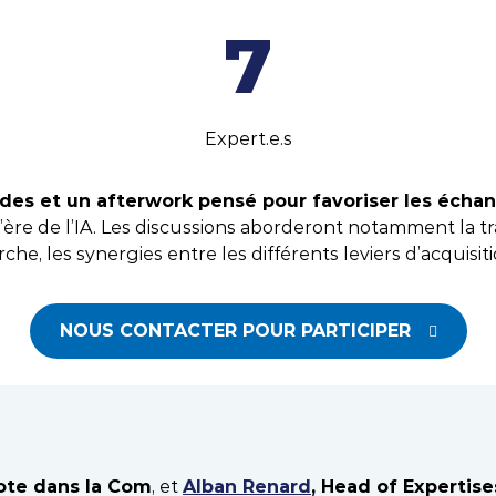
7
Expert.e.s
des et un afterwork pensé pour favoriser les échan
l’ère de l’IA. Les discussions aborderont notamment la t
, les synergies entre les différents leviers d’acquisitio
Dé
NOUS CONTACTER POUR PARTICIPER
Pote dans la Com
, et
Alban Renard
, Head of Expertis