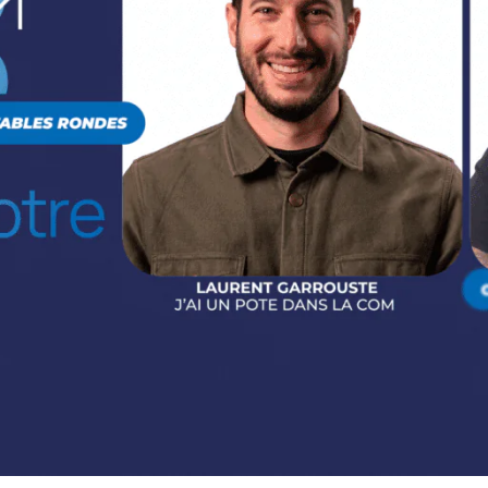
Dé
Les
amb
hiv