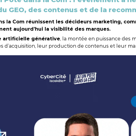
u GEO, des contenus et de la recomma
atégie Content Marketing
 outils
Nantes
Content Ma
 dans la Com réunissent les décideurs marketing, co
bal Search
Rennes
ent aujourd’hui la visibilité des marques.
, Innovation et IA
e artificielle générative
, la montée en puissance des 
es d’acquisition, leur production de contenus et leur man