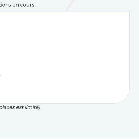
tions en cours.
»
laces est limité)