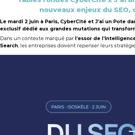
vos projets.
Nos évènements
nouveaux enjeux du SEO, d
Nos clients
Str
Nos
Toutes nos certifications
Le mardi 2 juin à Paris, CyberCité et J’ai un Pote
Business Cases
Glo
exclusif dédié aux grandes mutations qui transform
Témoignages clients
R&D
Dans un contexte marqué par
l’essor de l’intelligenc
Search
, les entreprises doivent repenser leurs stratégi
Workshops clients