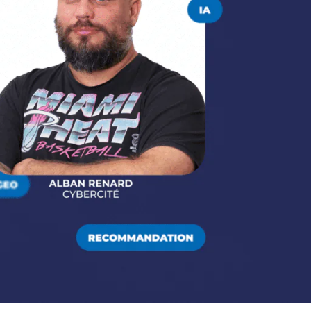
couvrez comment CyberCité accompagne
 Menuires dans une stratégie digitale
itieuse pour booster sa visibilité, été comme
er.